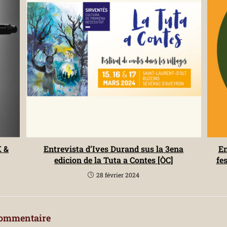
K &
Entrevista d’Ives Durand sus la 3ena
En
edicion de la Tuta a Contes [ÒC]
fe
28 février 2024
commentaire