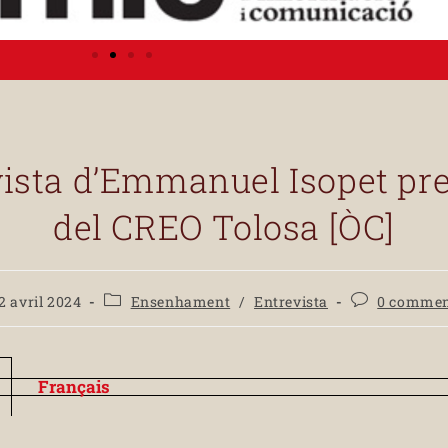
ista d’Emmanuel Isopet pr
del CREO Tolosa [ÒC]
2 avril 2024
Ensenhament
/
Entrevista
0 commen
Français