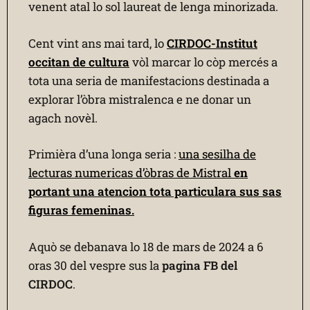
venent atal lo sol laureat de lenga minorizada.
Cent vint ans mai tard, lo
CIRDOC-Institut
occitan de cultura
vòl marcar lo còp mercés a
tota una seria de manifestacions destinada a
explorar l’òbra mistralenca e ne donar un
agach novèl.
Primièra d’una longa seria :
una sesilha de
lecturas numericas d’òbras de Mistral
en
portant una atencion tota particulara sus sas
figuras femeninas.
Aquò se debanava lo 18 de mars de 2024 a 6
oras 30 del vespre sus la
pagina FB del
CIRDOC
.