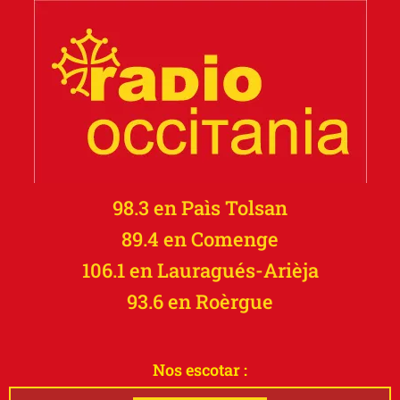
98.3 en Paìs Tolsan
89.4 en Comenge
106.1 en Lauragués-Arièja
93.6 en Roèrgue
Nos escotar :