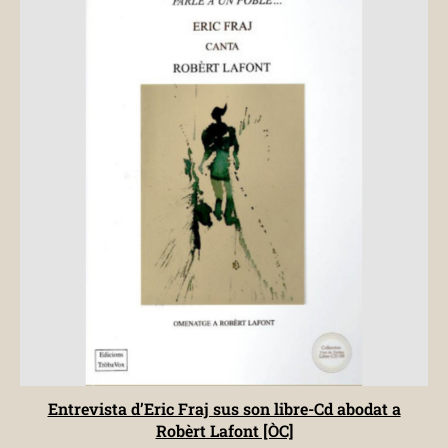
Entrevista d’Eric Fraj sus son libre-Cd abodat a
Robèrt Lafont [ÒC]