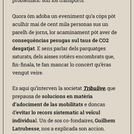
problematic son los transpòrts.
Quora òm adoba un eveniment qu’a còps pòt
aculhir mai de cent mila personas sus un
parelh de jorns, lor acaminament pòt aver de
consequéncias pesugas sul taus de CO2
desgatjat
. E sens parlar dels parquatges
saturats, dels aisses rotièrs encombrats que,
fin-finala, te fan mancar lo concèrt qu’èras
vengut veire.
Es aquí qu’interven la societat
Tribulive
, que
prepausa de
solucions en matèria
d’adociment de las mobilitats
e doncas
d’
evitar lo recors sistematic al veïcul
individua
l. Un de sos co-fondaires,
Guilhem
Latrubesse
, nos a explicada son accion.