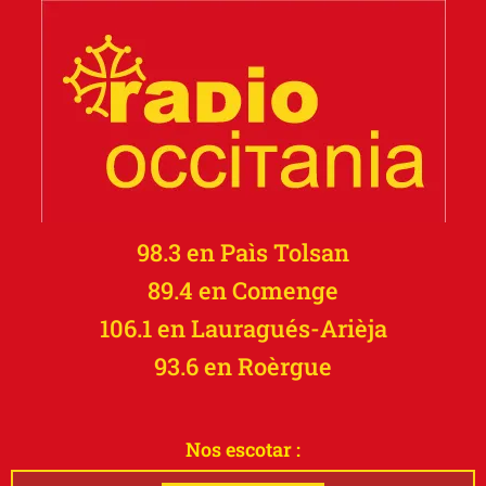
98.3 en Paìs Tolsan
89.4 en Comenge
106.1 en Lauragués-Arièja
93.6 en Roèrgue
Nos escotar :