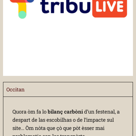
Occitan
Quora òm fa lo
bilanç carbòni
d’un festenal, a
despart de las escobilhas o de l’impacte sul
site… Òm nòta que çò que pòt èsser mai