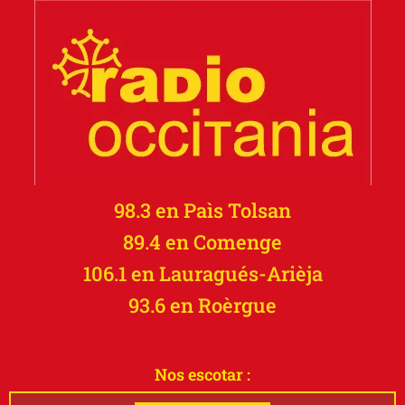
98.3 en Paìs Tolsan
89.4 en Comenge
106.1 en Lauragués-Arièja
93.6 en Roèrgue
Nos escotar :