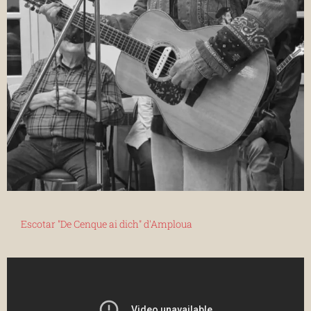
Escotar "De Cenque ai dich" d'Amploua