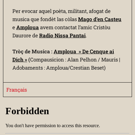
Per evocar aquel poèta, militant, afogat de
musica que fondèt las còlas
Mago d’en Casteu
e
Amploua
avem contactat l’amic Cristòu
Daurore de
Radio Nissa Pantai
.
Tròç de Musica :
Amploua » De Cenque ai
Dich »
(
Compausicion : Alan Pelhon / Mauris |
Adobaments : Amploua/Crestian Beset)
Français