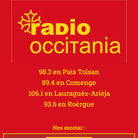
98.3 en Paìs Tolsan
89.4 en Comenge
106.1 en Lauragués-Arièja
93.6 en Roèrgue
Nos escotar :