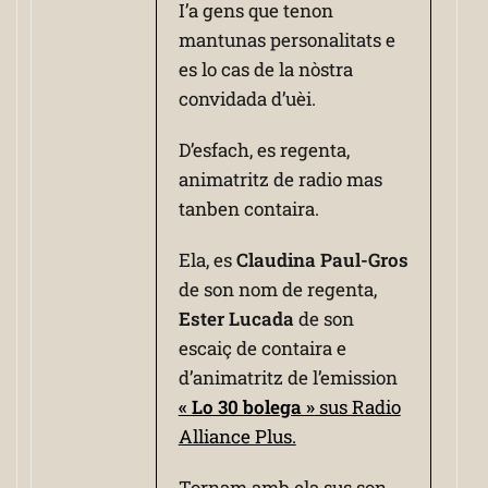
I’a gens que tenon
mantunas personalitats e
es lo cas de la nòstra
convidada d’uèi.
D’esfach, es regenta,
animatritz de radio mas
tanben contaira.
Ela, es
Claudina Paul-Gros
de son nom de regenta,
Ester Lucada
de son
escaiç de contaira e
d’animatritz de l’emission
« Lo 30 bolega »
sus Radio
Alliance Plus.
Tornam amb ela sus son