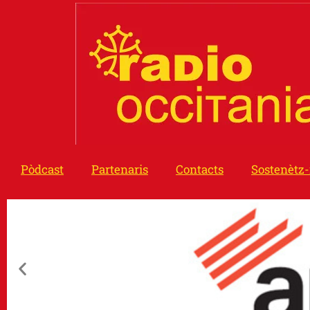
Pòdcast
Partenaris
Contacts
Sostenètz