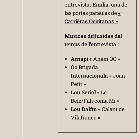
entrevistat
Emília
, una de
las pòrtas paraulas de
«
Carrièras Occitanas »
.
Musicas diffusidas del
temps de l’entrevista :
Arnapi
« Anem ÒC »
Òc Brigada
Internacionala
« Joan
Petit »
Lou Seriol
« Le
Bele/Filh coma Mi »
Lou Dalfin
« Calant de
Vilafranca »