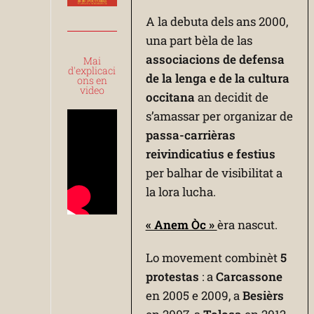
A la debuta dels ans 2000,
una part bèla de las
associacions de defensa
Mai
d'explicaci
de la lenga e de la cultura
ons en
video
occitana
an decidit de
s’amassar per organizar de
passa-carrièras
reivindicatius e festius
per balhar de visibilitat a
la lora lucha.
« Anem Òc »
èra nascut.
Lo movement combinèt
5
protestas
: a
Carcassone
en 2005 e 2009, a
Besièrs