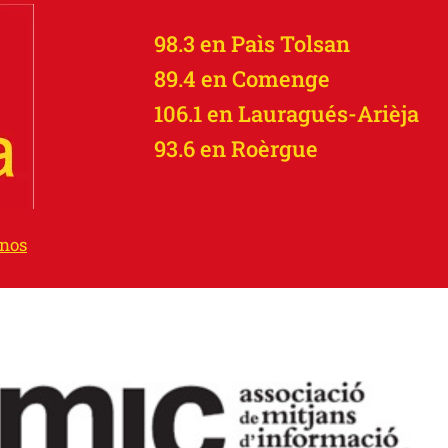
98.3 en Paìs Tolsan
89.4 en Comenge
106.1 en Lauragués-Arièja
93.6 en Roèrgue
-nos