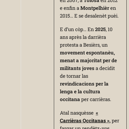
en 2007, a
Tolosa
en 2012
e enfin a
Montpelhièr
en
2015… E se desalenèt puèi.
E d’un còp… En
2025
, 10
ans après la darrièra
protesta a Besièrs, un
movement espontanèu,
menat a majoritat per de
militants joves
a decidit
de tornar las
revindicacions per la
lenga e la cultura
occitana
per carrièras.
Atal nasquèsse
«
Carrièras Occitanas »
,
per
fargar un rendètz-vos