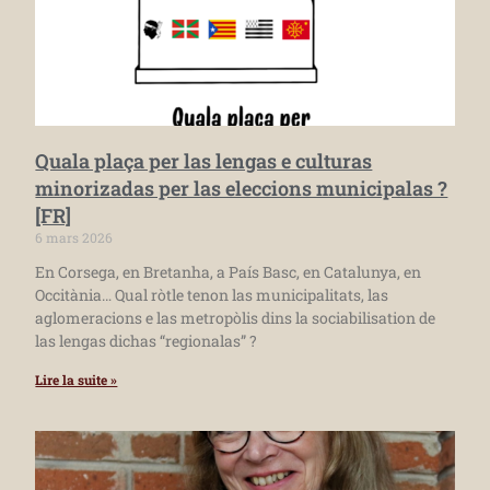
Quala plaça per las lengas e culturas
minorizadas per las eleccions municipalas ?
[FR]
6 mars 2026
En Corsega, en Bretanha, a País Basc, en Catalunya, en
Occitània… Qual ròtle tenon las municipalitats, las
aglomeracions e las metropòlis dins la sociabilisation de
las lengas dichas “regionalas” ?
Lire la suite »