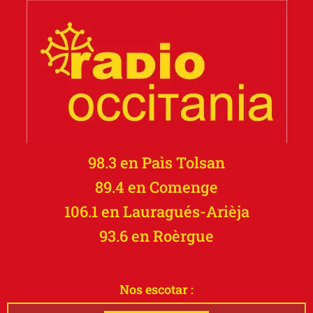
98.3 en Paìs Tolsan
89.4 en Comenge
106.1 en Lauragués-Arièja
93.6 en Roèrgue
Nos escotar :