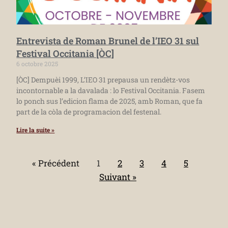
Entrevista de Roman Brunel de l’IEO 31 sul
Festival Occitania [ÒC]
6 octobre 2025
[ÒC] Dempuèi 1999, L’IEO 31 prepausa un rendètz-vos
incontornable a la davalada : lo Festival Occitania. Fasem
lo ponch sus l’edicion flama de 2025, amb Roman, que fa
part de la còla de programacion del festenal.
Lire la suite »
« Précédent
1
2
3
4
5
Suivant »