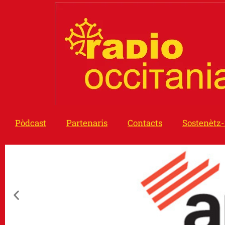
Pòdcast
Partenaris
Contacts
Sostenètz