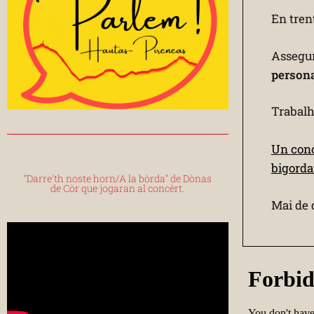
En tren
Assegur
persona
Trabalha
Un conc
bigorda
"Darre'th noste horn/A la bòrda" de Dònas
de Còr que jogaran al concèrt.
Mai de