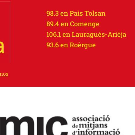
98.3 en Paìs Tolsan
89.4 en Comenge
106.1 en Lauragués-Arièja
93.6 en Roèrgue
-nos