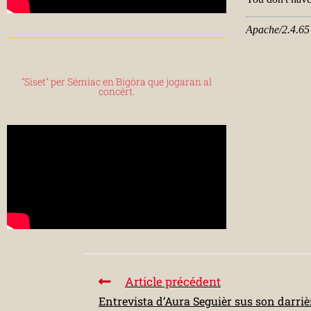
"Siset" per Sèmiac en Bigòra que jogaran al
concèrt.
Article précédent
Entrevista d’Aura Seguièr sus son darri