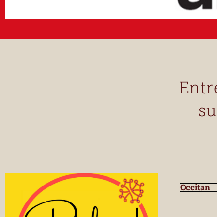
Entr
su
Occitan