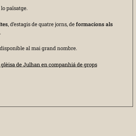
 lo païsatge.
ltes
, d’estagis de quatre jorns, de
formacions als
…
an disponible al mai grand nombre.
a glèisa de Julhan en companhiá de grops